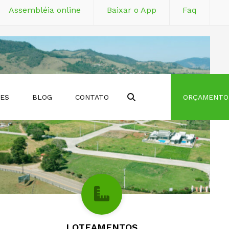
Assembléia online
Baixar o App
Faq
 (11)2473-3608
Piracaia (11)4036-6106
i, M115
Praço Padre Leonardo, 72
Search
DES
BLOG
CONTATO
ORÇAMENTO
LOTEAMENTOS