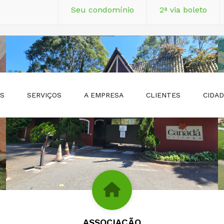
Seu condomínio
2ª via boleto
Atibaia (11) 2427-8079
Bragança Paulista
Rua 13 de Maio, 346
Av. Marcelo Stefan
OS
SERVIÇOS
A EMPRESA
CLIENTES
CIDA
ASSOCIAÇÃO