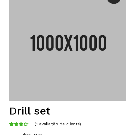
Drill set
(
1
avaliação de cliente)
Avaliado
1