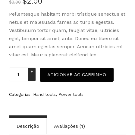
$
2.00
como
O
O
$
3.00
4.00
preço
preço
de 5,
Pellentesque habitant morbi tristique senectus et
original
atual
com
netus et malesuada fames ac turpis egestas.
era:
é:
baseado
em
$3.00.
$2.00.
Vestibulum tortor quam, feugiat vitae, ultricies
avaliação
eget, tempor sit amet, ante. Donec eu libero sit
de
cliente
amet quam egestas semper. Aenean ultricies mi
vitae est. Mauris placerat eleifend leo.
Drill
ADICIONAR AO CARRINHO
set
quantidade
Categorias:
Hand tools
,
Power tools
Descrição
Avaliações (1)