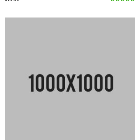
Avaliação
4.67
de 5