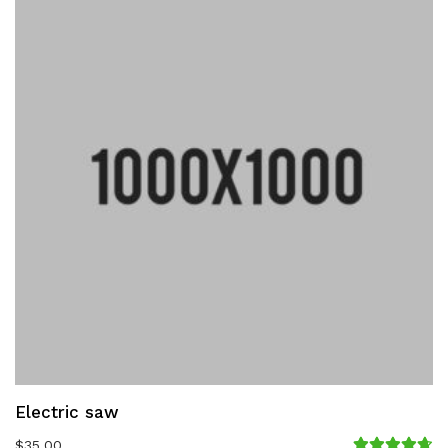
Electric saw
$
35.00