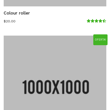
Colour roller
$
20.00
Avaliação
4.50
de 5
OFERTA!