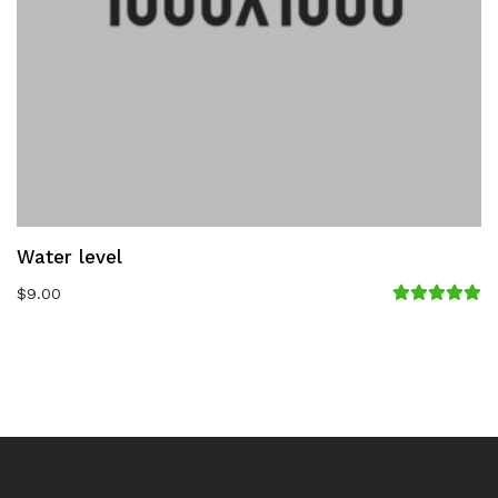
Water level
$
9.00
Avaliação
5.00
de 5