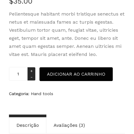
$
35.00
como
4.67
de
5, com
Pellentesque habitant morbi tristique senectus et
baseado
netus et malesuada fames ac turpis egestas.
em
avaliações
Vestibulum tortor quam, feugiat vitae, ultricies
de
eget, tempor sit amet, ante. Donec eu libero sit
clientes
amet quam egestas semper. Aenean ultricies mi
vitae est. Mauris placerat eleifend leo.
Hammer
ADICIONAR AO CARRINHO
quantidade
Categoria:
Hand tools
Descrição
Avaliações (3)