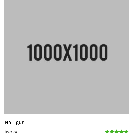
Nail gun
$
20.00