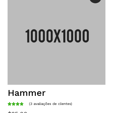
Hammer
(
3
avaliações de clientes)
Avaliado
3