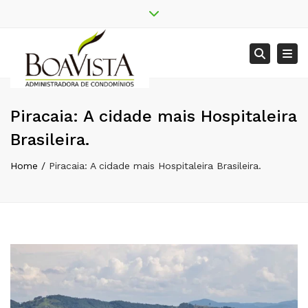
Seu condomínio
2ª via boleto
Close top bar
Tog
Searc
Assembléia online
Baixar o App
Faq
Piracaia: A cidade mais Hospitaleira
Brasileira.
Home
Piracaia: A cidade mais Hospitaleira Brasileira.