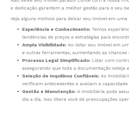
Não deixe seu imóvel parado! Conte com a nossa imob
e dedicação garantem a melhor gestão para o seu b
Veja alguns motivos para deixar seu imóvel em uma i
Experiência e Conhecimento:
Temos experiênci
tendências de preços e estratégias para encontr
Ampla Visibilidade:
Ao listar seu imóvel em uma
e outras ferramentas, aumentando as chances d
Processo Legal Simplificado:
Lidar com contra
assegurando que toda a documentação esteja e
Seleção de Inquilinos Confiáveis:
As imobiliári
verificam antecedentes e avaliam a capacidade fi
Gestão e Manutenção:
A imobiliária pode ass
dia a dia. Isso libera você de preocupações ope