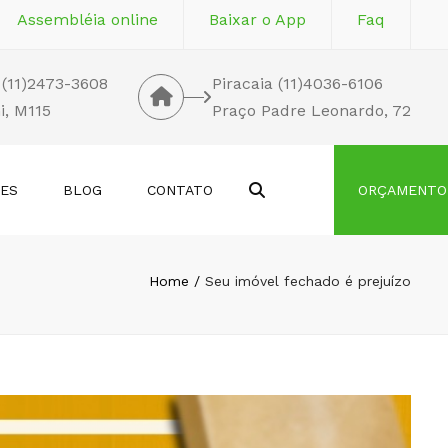
Assembléia online
Baixar o App
Faq
 (11)2473-3608
Piracaia (11)4036-6106
i, M115
Praço Padre Leonardo, 72
Search
DES
BLOG
CONTATO
ORÇAMENTO
Home
Seu imóvel fechado é prejuízo