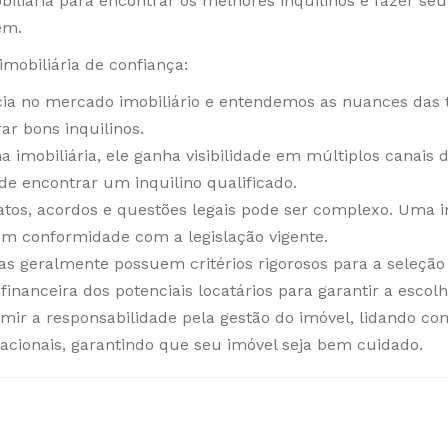
iliária para encontrar os melhores inquilinos e fazer se
em.
mobiliária de confiança:
a no mercado imobiliário e entendemos as nuances das 
ar bons inquilinos.
 imobiliária, ele ganha visibilidade em múltiplos canais d
e encontrar um inquilino qualificado.
tos, acordos e questões legais pode ser complexo. Uma im
m conformidade com a legislação vigente.
as geralmente possuem critérios rigorosos para a seleção d
nanceira dos potenciais locatários para garantir a escolha
umir a responsabilidade pela gestão do imóvel, lidando 
racionais, garantindo que seu imóvel seja bem cuidado.